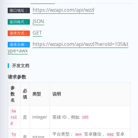
https://wzapi.com/api/wzzl
接口地址：
JSON
返回格式：
GET
请求方式：
https://wzapi.com/api/wzzl?heroId=105&t
请求示例：
ype=awx
开发文档
请求参数
参
必
数
类型
说明
填
名
he
是
integer
英雄 ID，例如
roI
105
d
平台类型：
安卓微信，
安卓
ty
awx
aqq
是
string