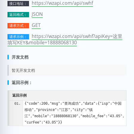
https://wzapi.com/api/swhf
接口地址：
JSON
返回格式：
GET
请求方式：
https://wzapi.com/api/swhf?apiKey=这里
请求示例：
填写KEY&mobile=18888068130
开发文档
暂无开发文档
返回示例：
返回示例
{"code":200,"msg":"查询成功","data":{"isp":"中国
移动","province":"江苏","city":"镇
江","mobile":"18888068130","mobile_fee":"43.05",
"curFee":"43.05"}}