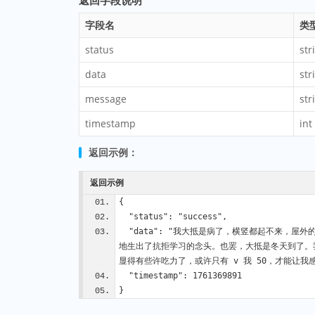
返回字段说明
字段名
类
status
str
data
str
message
str
timestamp
int
返回示例：
返回示例
{
  "status": "success",
  "data": "我大抵是病了，横竖都起不来，屋外的咳嗽声此起彼伏，心情复杂的没有来由，黯然吸了一下鼻子，一边是堵的，另一边也是堵的。挣扎着打开手机，看到下好的影片，今日心中却意外
地生出了抗拒学习的念头。也罢，大抵是冬天到了。
显得有些许吃力了，或许只有 v 我 50，才能让我
  "timestamp": 1761369891
}