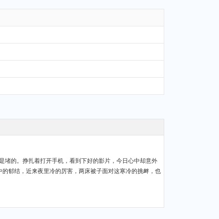
中的郁结，近来夜里冷的厉害，两床被子面对这寒冷的挑衅，也