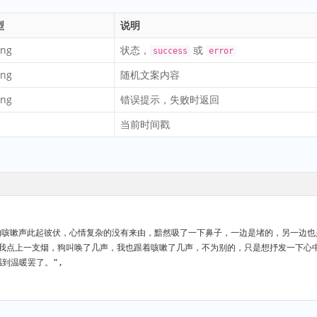
型
说明
ing
状态，
或
success
error
ing
随机文案内容
ing
错误提示，失败时返回
当前时间戳
我点上一支烟，狗叫唤了几声，我也跟着咳嗽了几声，不为别的，只是想抒发一下心
感到温暖罢了。",